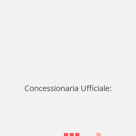
0
Veicoli Piaggio venduti
0
Veicoli Vespa venduti!
Concessionaria Ufficiale: