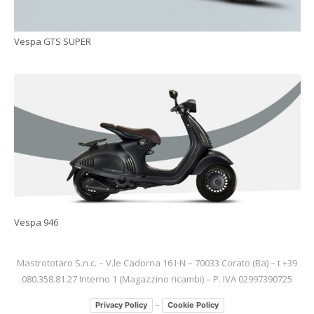
Vespa GTS SUPER
Vespa 946
Mastrototaro S.n.c. – V.le Cadorna 16 I-N – 70033 Corato (Ba) – t +39
080.358.81.27 Interno 1 (Magazzino ricambi) – P. IVA 02997390725
–
Privacy Policy
Cookie Policy